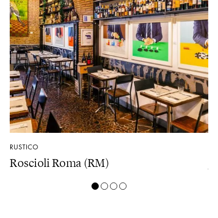
RUSTICO
AR
Roscioli Roma (RM)
J